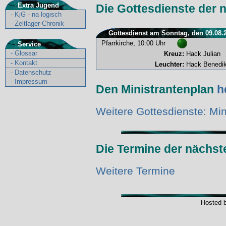
Extra Jugend
Die Gottesdienste der 
-
KjG - na logisch
-
Zeltlager-Chronik
Gottesdienst am Sonntag, den 09.08.
Pfarrkirche, 10:00 Uhr
Service
-
Glossar
Kreuz:
Hack Julian
-
Kontakt
Leuchter:
Hack Benedik
-
Datenschutz
-
Impressum
Den Ministrantenplan
h
Weitere Gottesdienste: Min
Die Termine der nächs
Weitere Termine
Hosted 