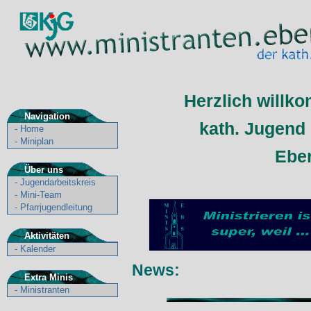
Herzlich willko
Navigation
kath. Jugend 
-
Home
-
Miniplan
Ebe
Über uns
-
Jugendarbeitskreis
-
Mini-Team
-
Pfarrjugendleitung
Aktivitäten
-
Kalender
News:
Extra Minis
-
Ministranten